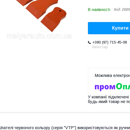
В наявності
Код:
2889
Купити
+380 (97) 715-45-08
Київстар
У компанії підключені
будь-який товар не п
пателі червоного кольору (серія "VTP") використовуються як ручни