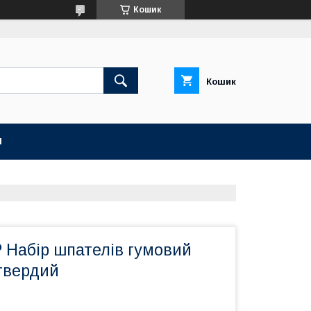
Кошик
Кошик
И
 Набір шпателів гумовий
твердий