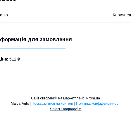
олір
Коричне
нформація для замовлення
іна:
512 ₴
Сайт створений на маркетплейсі
Prom.ua
MalyarAuto |
Поскаржитися на контент
|
Політика конфіденційності
Select Language
▼