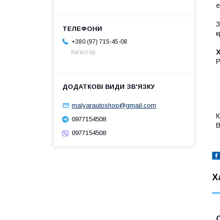
е
З
к
+380 (97) 715-45-08
Київстар
Р
malyarautoshop@gmail.com
К
0977154508
В
0977154508
Х