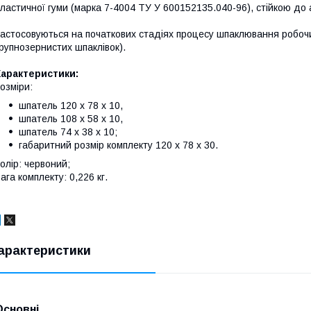
ластичної гуми (марка 7-4004 ТУ У 600152135.040-96), стійкою до 
астосовуються на початкових стадіях процесу шпаклювання робочи
рупнозернистих шпаклівок).
Характеристики:
озміри:
шпатель 120 х 78 х 10,
шпатель 108 х 58 х 10,
шпатель 74 х 38 х 10;
габаритний розмір комплекту 120 х 78 х 30.
олір: червоний;
ага комплекту: 0,226 кг.
арактеристики
Основні