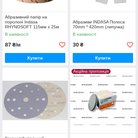
Абразивний папір на
поролоні Indasa
Абразиви INDASA Полоса
RHYNOSOFT 115мм х 25м
70mm * 420mm (липучка)
В наявності
В наявності
87
30
₴/м
₴
Купити
Купити
Акційна пропозиція