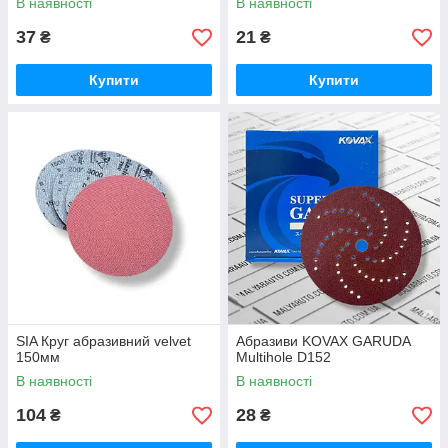
В наявності
В наявності
37
21
₴
₴
Купити
Купити
SIA Круг абразивний velvet
Абразиви KOVAX GARUDA
150мм
Multihole D152
В наявності
В наявності
104
28
₴
₴