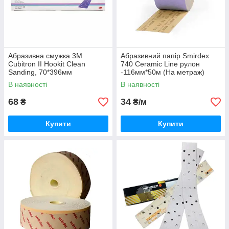
Абразивна смужка 3M
Абразивний папір Smirdex
Cubitron II Hookit Clean
740 Ceramic Line рулон
Sanding, 70*396мм
-116мм*50м (На метраж)
В наявності
В наявності
68
34
₴
₴/м
Купити
Купити