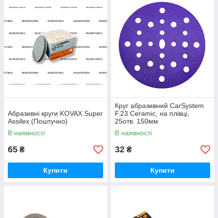
Круг абразивний CarSystem
Абразивні круги KOVAX Super
F.23 Сeramic, на плівці,
Assilex (Поштучно)
25отв. 150мм
В наявності
В наявності
65
32
₴
₴
Купити
Купити