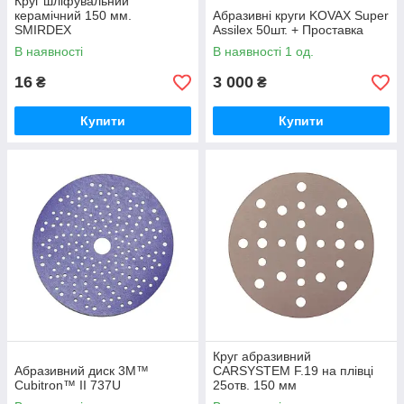
Круг шліфувальний
керамічний 150 мм.
Абразивні круги KOVAX Super
SMIRDEX
Assilex 50шт. + Проставка
В наявності
В наявності 1 од.
16
3 000
₴
₴
Купити
Купити
Круг абразивний
Абразивний диск 3M™
CARSYSTEM F.19 на плівці
Cubitron™ II 737U
25отв. 150 мм