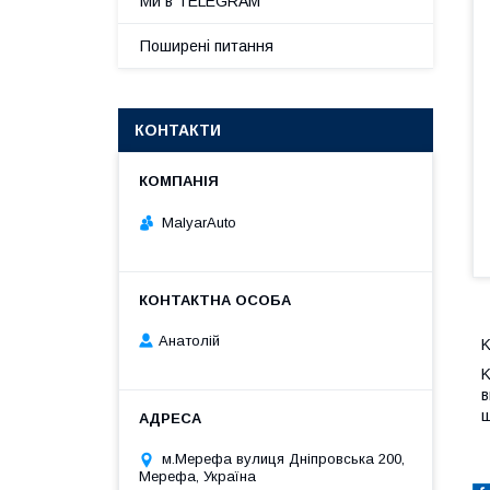
Ми в TELEGRAM
Поширені питання
КОНТАКТИ
MalyarAuto
Анатолій
K
K
в
ш
м.Мерефа вулиця Дніпровська 200,
Мерефа, Україна