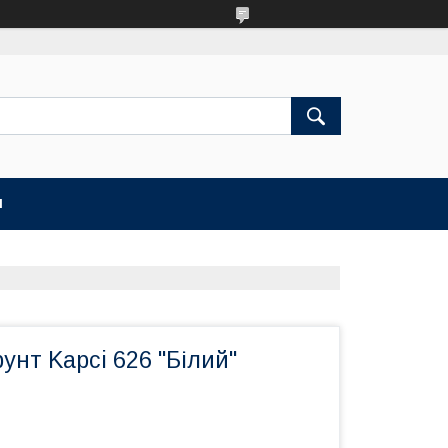
И
унт Kapci 626 "Білий"