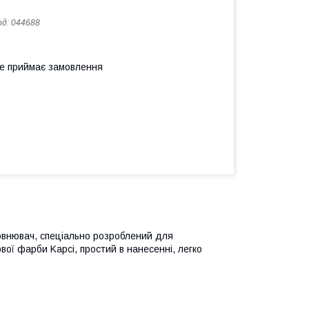
од:
044688
не приймає замовлення
овнювач, спеціально розроблений для
ої фарби Kapci, простий в нанесенні, легко