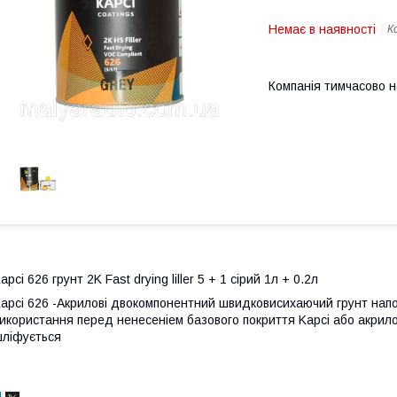
Немає в наявності
К
Компанія тимчасово 
apci 626 грунт 2K Fast drying liller 5 + 1 сірий 1л + 0.2л
apci 626 -Акрилові двокомпонентний швидковисихаючий грунт нап
икористання перед ненесеніем базового покриття Kapci або акрилов
ліфується