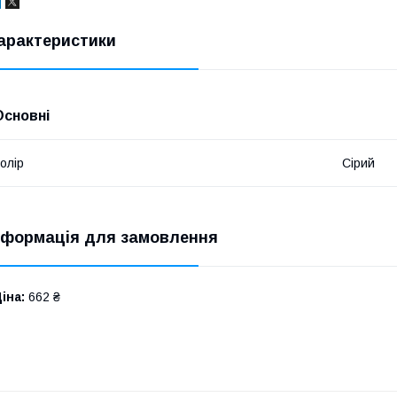
арактеристики
Основні
олір
Сірий
нформація для замовлення
іна:
662 ₴