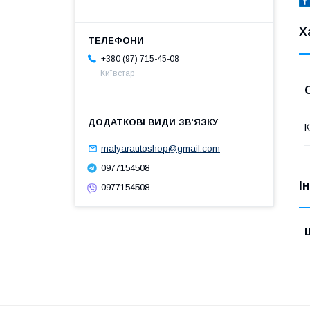
Х
+380 (97) 715-45-08
Київстар
К
malyarautoshop@gmail.com
0977154508
І
0977154508
Ц