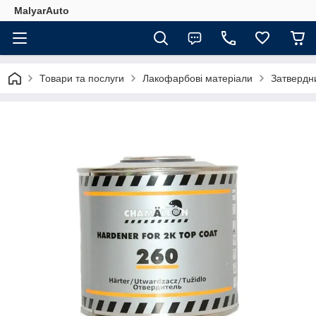
MalyarAuto
Товари та послуги
Лакофарбові матеріали
Затвердн