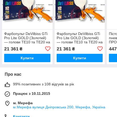
Фарбопульт DeVilbiss GTi
Фарбопульт DeVilbiss GTi
Піст
Pro Lite GOLD (Золотий)
Pro Lite GOLD (Золотий)
пнев
— голови TE10 та TE20 на
— голови TE10 та TE20 на
ПРO
вибір
вибір
носи
21 361
21 361
447
₴
₴
Купити
Купити
Про нас
99% позитивних з 108 відгуків за рік
Працює з 10.11.2015
м. Мерефа
м.Мерефа вулиця Дніпровська 200, Мерефа, Україна
Контакти