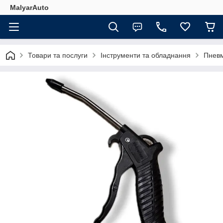
MalyarAuto
Товари та послуги
Інструменти та обладнання
Пневм