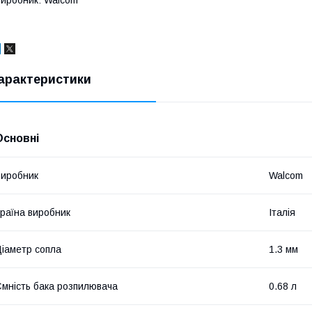
иробник: Walcom
арактеристики
Основні
иробник
Walcom
раїна виробник
Італія
іаметр сопла
1.3 мм
мність бака розпилювача
0.68 л