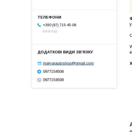
у
+380 (97) 715-45-08
Київстар
С
W
к
malyarautoshop@gmail.com
0977154508
0977154508
Д