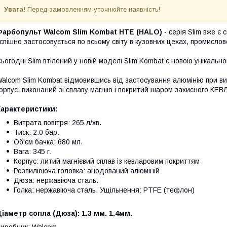
Увага!
Перед замовленням уточнюйте наявність!
Фарбопульт Walcom Slim Kombat HTE (HALO)
- серія Slim вже є 
спішно застосовується по всьому світу в кузовних цехах, промислов
ьогодні Slim втілений у новій моделі Slim Kombat є новою унікал
alcom Slim Kombat відмовившись від застосування алюмінію при ви
орпус, виконаний зі сплаву магнію і покритий шаром захисного КЕВЛ
Характеристики:
Витрата повітря: 265 л/хв.
Тиск: 2.0 бар.
Об'єм бачка: 680 мл.
Вага: 345 г.
Корпус: литий магнієвий сплав із кевларовим покриттям
Розпилююча головка: анодований алюміній
Дюза: нержавіюча сталь.
Голка: нержавіюча сталь. Ущільнення: PTFE (тефлон)
іаметр сопла (Дюза): 1.3 мм. 1.4мм.