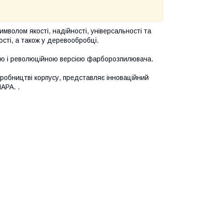
символом якості, надійності, універсальності та
ості, а також у деревообробці.
ьною і революційною версією фарборозпилювача.
робництві корпусу, представляє інноваційний
АРА. .