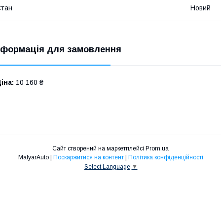
Стан
Новий
нформація для замовлення
іна:
10 160 ₴
Сайт створений на маркетплейсі
Prom.ua
MalyarAuto |
Поскаржитися на контент
|
Політика конфіденційності
Select Language
▼