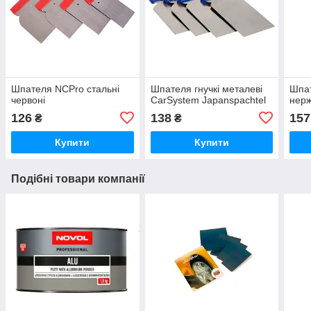
Шпателя NCPro стальні
Шпателя гнучкі металеві
Шпа
червоні
CarSystem Japanspachtel
нерж
126
138
157
₴
₴
Купити
Купити
Подібні товари компанії