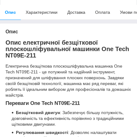
Опис
Характеристики
Доставка
Оплата
Умови п
Опис
Опис електричної безщіткової
плоскошліфувальної машинки One Tech
NT09E-211
Електрична безщіткова плоскошліфувальна машинка One
Tech NT09E-211 - це потужний та надійний інструмент,
призначений для шліфування плоских поверхонь. Завдяки
своїй безщітковій технології, машинка має ряд переваг, які
роблять її ідеальним вибором для професіоналів та домашніх
майстрів.
Переваги One Tech NT09E-211
Безщітковий двигун
: Забезпечує більшу потужність,
довговічність та ефективність порівняно з традиційними
щітковими двигунами.
Регулювання швидкості
: Дозволяє налаштувати