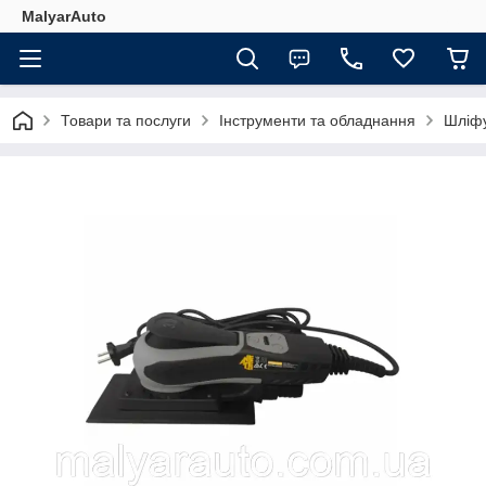
MalyarAuto
Товари та послуги
Інструменти та обладнання
Шліфу