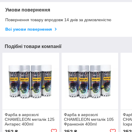
Умови повернення
Повернення товару впродовж 14 днів за домовленістю
Всі умови повернення
Подібні товари компанії
Фарба в аерозолі
Фарба в аерозолі
Фарб
CHAMELEON металік 125
CHAMELEON металік 105
CHA
Антарес 400ml
Франконія 400ml
Іскр
352
352
352
₴
₴