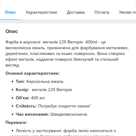
Опис
Характеристики
Доставка
Оплата
Умови п
Опис
Фарба в аерозолі металік 129 Вікторія 400ml - це
високоякісна емаль, призначена для фарбування металевих,
дерев'яних, пластикових та інших поверхонь. Вона створює
ефект металік, надаючи поверхні блискучий та стильний
вигляд.
Основні характеристики:
Тип:
Аерозольна емаль
Колір:
металік 129 Вікторія
Об'єм:
400 мл
Стійкість:
Потребує покриття лаком!
Час висихання:
Швидковисихаюча
Переваги:
Легкість у застосуванні: фарба легко наноситься з