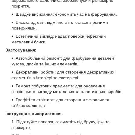
аерозольного балончика, забезпечуючи рівномірне
покриття.
Швидке висихання: економить час на фарбування.
Висока адгезія: відмінно зчіплюється з різними
поверхнями.
Естетичний вигляд: надає поверхні ефектний
металевий блиск.
Застосування:
Автомобільний ремонт: для фарбування деталей
кузова, дисків та інших елементів.
Декоративні роботи: для створення декоративних
елементів в інтер'єрі та екстер'єрі.
Ремонт побутових предметів: для оновлення
зовнішнього вигляду металевих та пластикових виробів.
Графіті та стріт-арт: для створення яскравих та
стійких малюнків.
Інструкція з використання:
Підготуйте поверхню: очистіть від бруду, іржі та
знежирте.