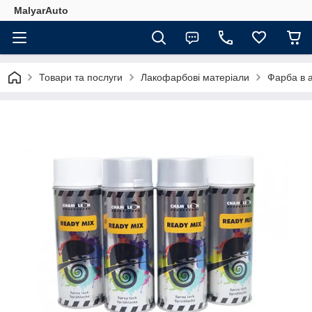
MalyarAuto
Товари та послуги
Лакофарбові матеріали
Фарба в 