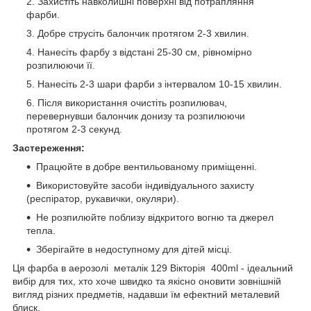
Захистіть навколишні поверхні від потрапляння
фарби.
Добре струсіть балончик протягом 2-3 хвилин.
Нанесіть фарбу з відстані 25-30 см, рівномірно
розпилюючи її.
Нанесіть 2-3 шари фарби з інтервалом 10-15 хвилин.
Після використання очистіть розпилювач,
перевернувши балончик донизу та розпилюючи
протягом 2-3 секунд.
Застереження:
Працюйте в добре вентильованому приміщенні.
Використовуйте засоби індивідуального захисту
(респіратор, рукавички, окуляри).
Не розпилюйте поблизу відкритого вогню та джерел
тепла.
Зберігайте в недоступному для дітей місці.
Ця фарба в аерозолі металік 129 Вікторія 400ml - ідеальний
вибір для тих, хто хоче швидко та якісно оновити зовнішній
вигляд різних предметів, надавши їм ефектний металевий
блиск.