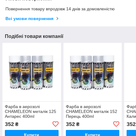
Повернення товару впродовж 14 днів за домовленістю
Всі умови повернення
Подібні товари компанії
Фарба в аерозолі
Фарба в аерозолі
Фарб
CHAMELEON металік 125
CHAMELEON металік 152
CHA
Антарес 400ml
Перець 400ml
Кали
352
352
352
₴
₴
Купити
Купити