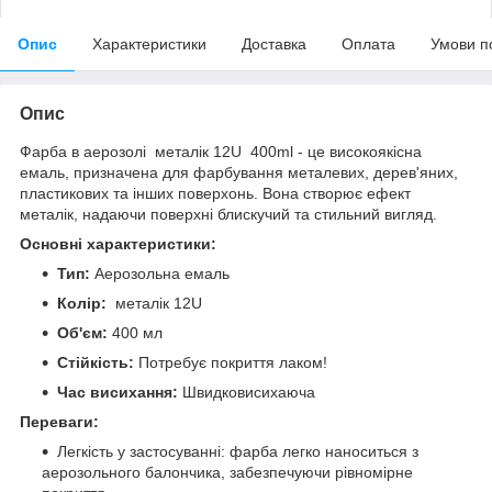
Опис
Характеристики
Доставка
Оплата
Умови п
Опис
Фарба в аерозолі металік 12U 400ml - це високоякісна
емаль, призначена для фарбування металевих, дерев'яних,
пластикових та інших поверхонь. Вона створює ефект
металік, надаючи поверхні блискучий та стильний вигляд.
Основні характеристики:
Тип:
Аерозольна емаль
Колір:
металік 12U
Об'єм:
400 мл
Стійкість:
Потребує покриття лаком!
Час висихання:
Швидковисихаюча
Переваги:
Легкість у застосуванні: фарба легко наноситься з
аерозольного балончика, забезпечуючи рівномірне