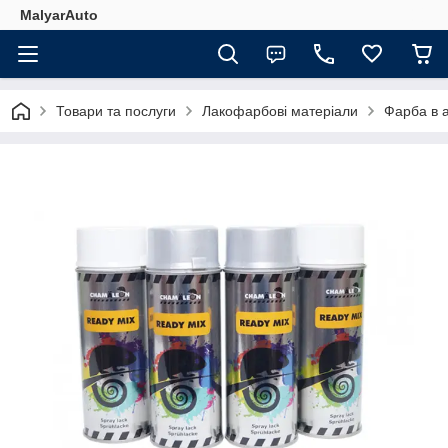
MalyarAuto
Товари та послуги
Лакофарбові матеріали
Фарба в 