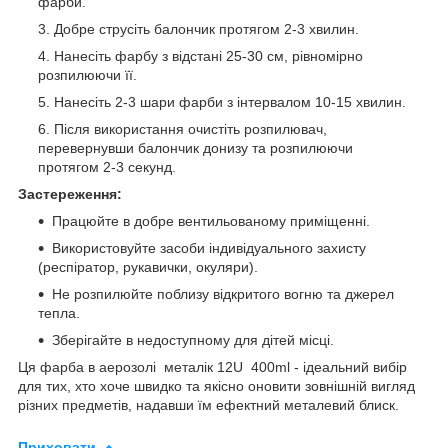
фарби.
Добре струсіть балончик протягом 2-3 хвилин.
Нанесіть фарбу з відстані 25-30 см, рівномірно
розпилюючи її.
Нанесіть 2-3 шари фарби з інтервалом 10-15 хвилин.
Після використання очистіть розпилювач,
перевернувши балончик донизу та розпилюючи
протягом 2-3 секунд.
Застереження:
Працюйте в добре вентильованому приміщенні.
Використовуйте засоби індивідуального захисту
(респіратор, рукавички, окуляри).
Не розпилюйте поблизу відкритого вогню та джерел
тепла.
Зберігайте в недоступному для дітей місці.
Ця фарба в аерозолі металік 12U 400ml - ідеальний вибір
для тих, хто хоче швидко та якісно оновити зовнішній вигляд
різних предметів, надавши їм ефектний металевий блиск.
Приховати