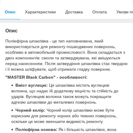
Опис
Характеристики
Доставка
Оплата
Умови п
Опис
Поліефірна шпаклівка - це тип наповнювача, який
використовується для ремонту пошкоджених поверхонь,
особливо в автомобільній промисловості. Вона складається з
двох компонентів: смоли та затверджувача, які змішуються
перед нанесенням. Після затвердіння шпаклівка стає твердою
і її можна шліфувати, щоб отримати гладку поверхню.
"MASTER Black Carbon" - особливості:
Вміст вуглецю:
Ця шпаклівка містить вуглецеві
волокна, що надає їй додаткову міцність та стійкість до
ударів. Вуглецеві волокна також можуть покращити
адгезію шпаклівки до металевих поверхонь.
Чорний колір:
Чорний колір шпаклівки може бути
корисним для ремонту чорних або темних поверхонь,
оскільки це може зменшити видимість ремонту.
Поліефірна основа:
Як і більшість шпаклівок, вона