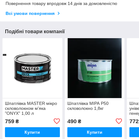
Повернення товару впродовж 14 днів за домовленістю
Всі умови повернення
Подібні товари компанії
Шпатлівка MASTER мікро
Шпатлівка МІРА Р50
Шпат
скловолокном м'яка
скловолокно 1,8кг
унів
"ONYX" 1,00 л
гене
MUL
759
490
772
₴
₴
Купити
Купити