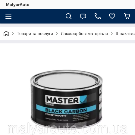
MalyarAuto
Товари та послуги
Лакофарбові матеріали
Шпаклівк