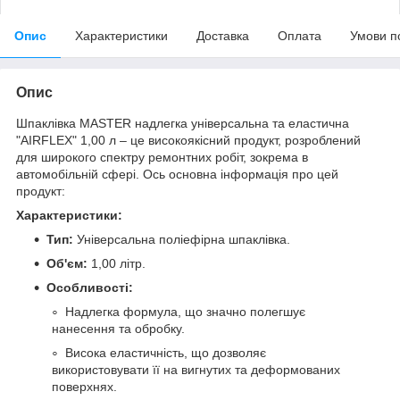
Опис
Характеристики
Доставка
Оплата
Умови п
Опис
Шпаклівка MASTER надлегка універсальна та еластична
"AIRFLEX" 1,00 л – це високоякісний продукт, розроблений
для широкого спектру ремонтних робіт, зокрема в
автомобільній сфері. Ось основна інформація про цей
продукт:
Характеристики:
Тип:
Універсальна поліефірна шпаклівка.
Об'єм:
1,00 літр.
Особливості:
Надлегка формула, що значно полегшує
нанесення та обробку.
Висока еластичність, що дозволяє
використовувати її на вигнутих та деформованих
поверхнях.