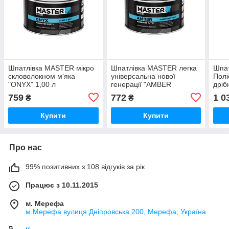
Шпатлівка MASTER мікро
Шпатлівка MASTER легка
Шпа
скловолокном м'яка
універсальна нової
Полі
"ONYX" 1,00 л
генерації "AMBER
дріб
MULTIFUNCTION" 1,00 л
підв
759
772
1 0
₴
₴
"Hyb
Купити
Купити
Про нас
99% позитивних з 108 відгуків за рік
Працює з 10.11.2015
м. Мерефа
м.Мерефа вулиця Дніпровська 200, Мерефа, Україна