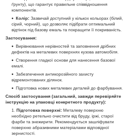
ґрунту), що гарантує правильне співвідношення
компонентів.
Колір:
Зазвичай доступний у кількох кольорах (білий,
сірий, чорний), що дозволяє підібрати оптимальний
відтінок під базову емаль та покращити її покриваність.
Застосування:
Вирівнювання нерівностей та заповнення дрібних
дефектів на металевих поверхнях кузова автомобіля.
Створення гладкої основи для нанесення базової
емалі.
Забезпечення антикорозійного захисту
відремонтованих ділянок.
Підготовка нових металевих деталей до фарбування.
Спосіб застосування (загальний, завжди перевіряйте
інструкцію на упаковці конкретного продукту):
Підготовка поверхні:
Металеву поверхню
необхідно ретельно очистити від бруду, іржі, старої
фарби та знежирити. Рекомендується зашліфувати
поверхню абразивними матеріалами відповідної
зернистості.