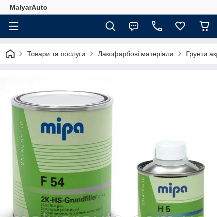
MalyarAuto
Товари та послуги
Лакофарбові матеріали
Грунти ак