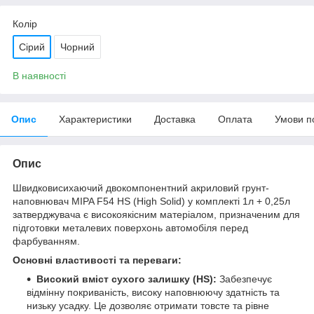
Колір
Сірий
Чорний
В наявності
Опис
Характеристики
Доставка
Оплата
Умови п
Опис
Швидковисихаючий двокомпонентний акриловий грунт-
наповнювач MIPA F54 HS (High Solid) у комплекті 1л + 0,25л
затверджувача є високоякісним матеріалом, призначеним для
підготовки металевих поверхонь автомобіля перед
фарбуванням.
Основні властивості та переваги:
Високий вміст сухого залишку (HS):
Забезпечує
відмінну покриваність, високу наповнюючу здатність та
низьку усадку. Це дозволяє отримати товсте та рівне