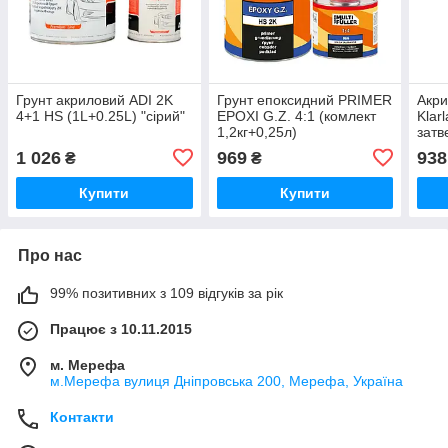
Грунт акриловий ADI 2K
Грунт епоксидний PRIMER
Акри
4+1 HS (1L+0.25L) "сірий"
EPOXI G.Z. 4:1 (комлект
Klar
1,2кг+0,25л)
затв
1 026
969
938
₴
₴
Купити
Купити
Про нас
99% позитивних з 109 відгуків за рік
Працює з 10.11.2015
м. Мерефа
м.Мерефа вулиця Дніпровська 200, Мерефа, Україна
Контакти