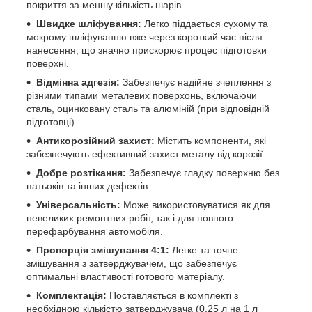
покриття за меншу кількість шарів.
Швидке шліфування:
Легко піддається сухому та
мокрому шліфуванню вже через короткий час після
нанесення, що значно прискорює процес підготовки
поверхні.
Відмінна адгезія:
Забезпечує надійне зчеплення з
різними типами металевих поверхонь, включаючи
сталь, оцинковану сталь та алюміній (при відповідній
підготовці).
Антикорозійний захист:
Містить компоненти, які
забезпечують ефективний захист металу від корозії.
Добре розтікання:
Забезпечує гладку поверхню без
патьоків та інших дефектів.
Універсальність:
Може використовуватися як для
невеликих ремонтних робіт, так і для повного
перефарбування автомобіля.
Пропорція змішування 4:1:
Легке та точне
змішування з затверджувачем, що забезпечує
оптимальні властивості готового матеріалу.
Комплектація:
Поставляється в комплекті з
необхідною кількістю затверджувача (0,25 л на 1 л