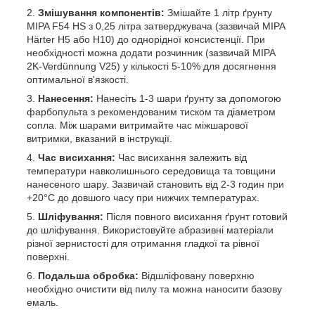
Змішування компонентів:
Змішайте 1 літр ґрунту
MIPA F54 HS з 0,25 літра затверджувача (зазвичай MIPA
Härter H5 або H10) до однорідної консистенції. При
необхідності можна додати розчинник (зазвичай MIPA
2K-Verdünnung V25) у кількості 5-10% для досягнення
оптимальної в'язкості.
Нанесення:
Нанесіть 1-3 шари ґрунту за допомогою
фарбопульта з рекомендованим тиском та діаметром
сопла. Між шарами витримайте час міжшарової
витримки, вказаний в інструкції.
Час висихання:
Час висихання залежить від
температури навколишнього середовища та товщини
нанесеного шару. Зазвичай становить від 2-3 годин при
+20°C до довшого часу при нижчих температурах.
Шліфування:
Після повного висихання ґрунт готовий
до шліфування. Використовуйте абразивні матеріали
різної зернистості для отримання гладкої та рівної
поверхні.
Подальша обробка:
Відшліфовану поверхню
необхідно очистити від пилу та можна наносити базову
емаль.