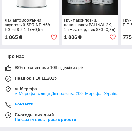
Лак автомобільний
Грунт акриловий,
Грун
акриловий SPRINT Н59
наповнювач PALINAL 2K,
FIT 
HS H59 2:1 1л+0,5л
1л + затвердник 993 (0,2л)
затверджувач С15
1 865
1 006
775
₴
₴
Про нас
99% позитивних з 108 відгуків за рік
Працює з 10.11.2015
м. Мерефа
м.Мерефа вулиця Дніпровська 200, Мерефа, Україна
Контакти
Сьогодні вихідний
Показати весь графік роботи