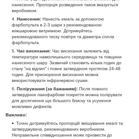
нанесення. Пропорція розведення також вказується
виробником.
Нанесення:
Нанесіть емаль за допомогою
фарбопульта в 2-3 шари з рекомендованою
міжшаровою витримкою. Дотримуйтесь
рекомендованого тиску повітря та діаметра сопла
фарбопульта.
Час висихання:
Час висихання залежить від
температури навколишнього середовища та товщини
нанесеного шару. Зазвичай становить кілька годин до
стану "на відлип" і повне затвердіння протягом 24-48
годин. Для прискорення висихання можна
використовувати інфрачервоні сушки.
Полірування (за бажанням):
Після повного
затвердіння лакофарбове покриття можна полірувати
для досягнення ще більшого блиску та усунення
можливих дефектів.
Важливо:
Точно дотримуйтесь пропорцій змішування емалі та
затверджувача, рекомендованих виробником.
Неправильне співвідношення може призвести до