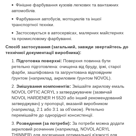
Фінішне фарбування кузовів легкових та вантажних
автомобілів.
Фарбування автобусів, мотоциклів та іншої
транспортної техніки.
Застосовується в автосервісах, малярних майстернях
та промисловому фарбуванні.
Спосіб застосування (загальний, завжди звертайтесь до
технічної документації виробника):
Підготовка поверхні:
Поверхня повинна бути
ретельно підготовлена: очищена від бруду, іржі, старої
фарби, зашліфована та загрунтована відповідним
ґрунтом (наприклад, акриловим ґрунтом NOVOL).
Змішування компонентів:
Змішайте акрилову емаль
NOVOL OPTIC ACRYL з затверджувачем (зазвичай
NOVOL HARDENER H 5520 або інший рекомендований
затверджувач) у пропорції, вказаній виробником
(наприклад, 2:1 або 3:1 за об'ємом). Ретельно
перемішайте до однорідної консистенції.
Розведення (за потреби):
За потреби можна додати
акриловий розчинник (наприклад, NOVOL ACRYL
THINNER) для досягнення оптимальної в'язкості для