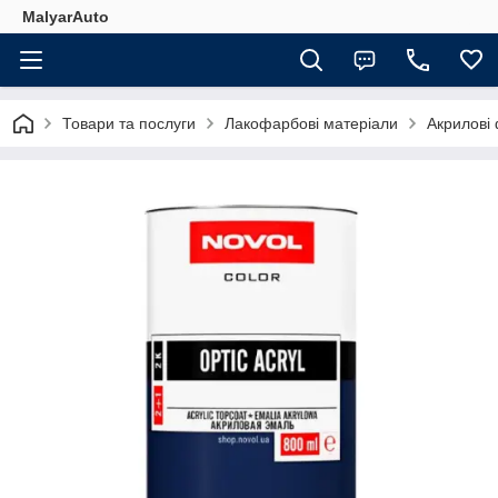
MalyarAuto
Товари та послуги
Лакофарбові матеріали
Акрилові