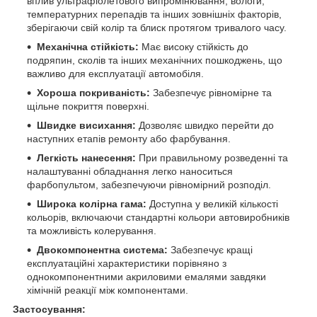
вплив ультрафіолетового випромінювання, вологи,
температурних перепадів та інших зовнішніх факторів,
зберігаючи свій колір та блиск протягом тривалого часу.
Механічна стійкість:
Має високу стійкість до
подряпин, сколів та інших механічних пошкоджень, що
важливо для експлуатації автомобіля.
Хороша покриваність:
Забезпечує рівномірне та
щільне покриття поверхні.
Швидке висихання:
Дозволяє швидко перейти до
наступних етапів ремонту або фарбування.
Легкість нанесення:
При правильному розведенні та
налаштуванні обладнання легко наноситься
фарбопультом, забезпечуючи рівномірний розподіл.
Широка колірна гама:
Доступна у великій кількості
кольорів, включаючи стандартні кольори автовиробників
та можливість колерування.
Двокомпонентна система:
Забезпечує кращі
експлуатаційні характеристики порівняно з
однокомпонентними акриловими емалями завдяки
хімічній реакції між компонентами.
Застосування: