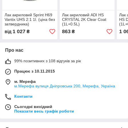
Лак акриловий Sprint H69
Лак акриловий ADI HS
Лак 
Vantix UHS 2:1 1l. (ціна без
CRYSTAL 2K Clear Coat
HS D
затвердника)
(1L+0.5L)
(1L+
1 027
863
1 0
від
₴
₴
Про нас
99% позитивних з 108 відгуків за рік
Працює з 10.11.2015
м. Мерефа
м.Мерефа вулиця Дніпровська 200, Мерефа, Україна
Контакти
Сьогодні вихідний
Показати весь графік роботи