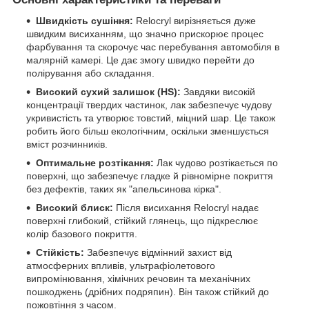
Швидкість сушіння:
Relocryl вирізняється дуже
швидким висиханням, що значно прискорює процес
фарбування та скорочує час перебування автомобіля в
малярній камері. Це дає змогу швидко перейти до
полірування або складання.
Високий сухий залишок (HS):
Завдяки високій
концентрації твердих частинок, лак забезпечує чудову
укривистість та утворює товстий, міцний шар. Це також
робить його більш екологічним, оскільки зменшується
вміст розчинників.
Оптимальне розтікання:
Лак чудово розтікається по
поверхні, що забезпечує гладке й рівномірне покриття
без дефектів, таких як "апельсинова кірка".
Високий блиск:
Після висихання Relocryl надає
поверхні глибокий, стійкий глянець, що підкреслює
колір базового покриття.
Стійкість:
Забезпечує відмінний захист від
атмосферних впливів, ультрафіолетового
випромінювання, хімічних речовин та механічних
пошкоджень (дрібних подряпин). Він також стійкий до
пожовтіння з часом.