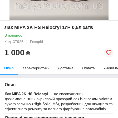
Лак MIPA 2K HS Relocryl 1л+ 0,5л затв
В наявності
Код: 37925
Роздріб
1 000
₴
Опис
Характеристики
Доставка
Оплата
Умови п
Опис
Лак
MIPA 2K HS Relocryl
— це високоякісний
двокомпонентний акриловий прозорий лак із високим вмістом
сухого залишку (High-Solid, HS), розроблений для швидкого та
ефективного ремонту та повного фарбування автомобілів.
Основні характеристики та переваги