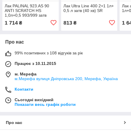
Лак PALINAL 923.AS 90
Лак Ultra Line 400 2+1 1л+
Лак 
ANTI SCRATCH HS
0,5 л затв (40 хв) SR
1л+0
1,0л+0,5 993/999 затв
1 714
813
1 6
₴
₴
Про нас
99% позитивних з 108 відгуків за рік
Працює з 10.11.2015
м. Мерефа
м.Мерефа вулиця Дніпровська 200, Мерефа, Україна
Контакти
Сьогодні вихідний
Показати весь графік роботи
Про нас