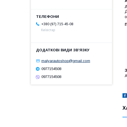
д
Д
о
+380 (97) 715-45-08
Київстар
malyarautoshop@gmail.com
0977154508
А
0977154508
Х