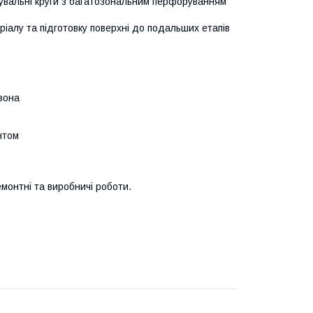
увальні круги з багатозональним перфоруванням
іалу та підготовку поверхні до подальших етапів
зона
нтом
монтні та виробничі роботи.