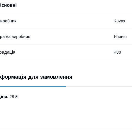
Основні
иробник
Kovax
раїна виробник
Японія
радація
Р80
нформація для замовлення
іна:
28 ₴