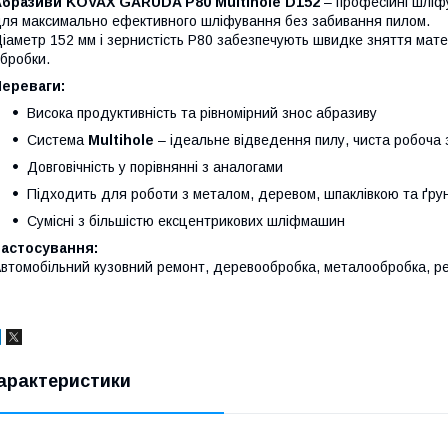
Абразиви KOVAX GARUDA P80 Multihole D152
– професійні шліф
ля максимально ефективного шліфування без забивання пилом.
іаметр 152 мм і зернистість P80 забезпечують швидке зняття матер
бробки.
Переваги:
Висока продуктивність та рівномірний знос абразиву
Система
Multihole
– ідеальне відведення пилу, чиста робоча 
Довговічність у порівнянні з аналогами
Підходить для роботи з металом, деревом, шпаклівкою та ґру
Сумісні з більшістю ексцентрикових шліфмашин
Застосування:
втомобільний кузовний ремонт, деревообробка, металообробка, ре
арактеристики