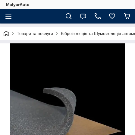
MalyarAuto
Товари та послуги
Віброізоляція та Шумоізоляція автом