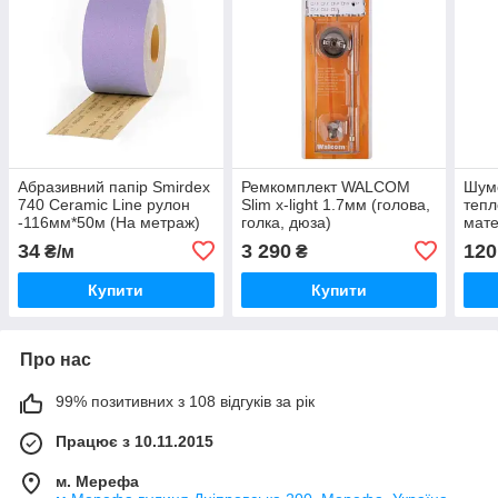
Абразивний папір Smirdex
Ремкомплект WALCOM
Шум
740 Ceramic Line рулон
Slim x-light 1.7мм (голова,
тепл
-116мм*50м (На метраж)
голка, дюза)
мат
800
34
3 290
120
₴/м
₴
Купити
Купити
Про нас
99% позитивних з 108 відгуків за рік
Працює з 10.11.2015
м. Мерефа