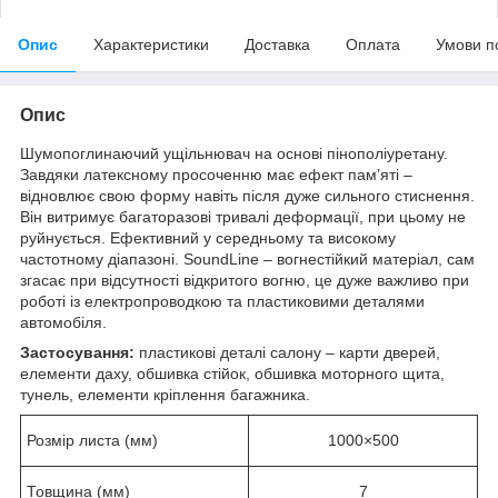
Опис
Характеристики
Доставка
Оплата
Умови п
Опис
Шумопоглинаючий ущільнювач на основі пінополіуретану.
Завдяки латексному просоченню має ефект пам’яті –
відновлює свою форму навіть після дуже сильного стиснення.
Він витримує багаторазові тривалі деформації, при цьому не
руйнується. Ефективний у середньому та високому
частотному діапазоні. SoundLine – вогнестійкий матеріал, сам
згасає при відсутності відкритого вогню, це дуже важливо при
роботі із електропроводкою та пластиковими деталями
автомобіля.
Застосування:
пластикові деталі салону – карти дверей,
елементи даху, обшивка стійок, обшивка моторного щита,
тунель, елементи кріплення багажника.
Розмір листа (мм)
1000×500
Товщина (мм)
7