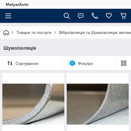
MalyarAuto
Товари та послуги
Віброізоляція та Шумоізоляція автом
Шумоізоляція
Сортування
0
Фільтри