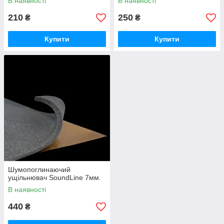
В наявності
В наявності
210
250
₴
₴
Купити
Купити
Шумопоглинаючий
ущільнювач SoundLine 7мм.
В наявності
440
₴